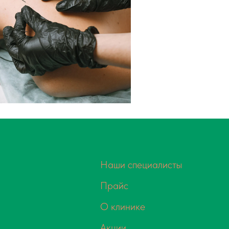
т
Наши специалисты
Прайс
О клинике
Акции