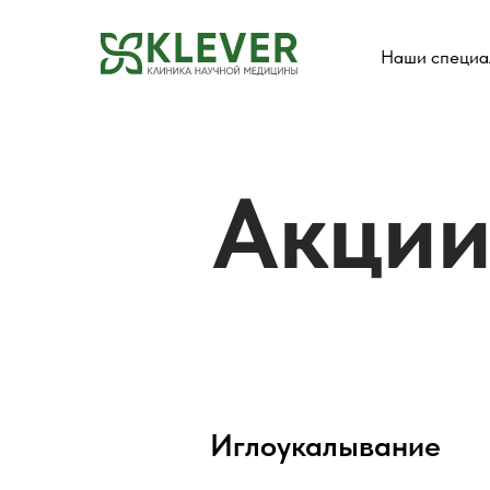
Наши специа
Акци
Иглоукалывание